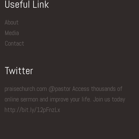
Useful Link
About
Media
Contact
Twitter
praisechurch.com @pastor Access thousands of
online sermon and improve your life. Join us today
http://bit.ly/12pFnzLx