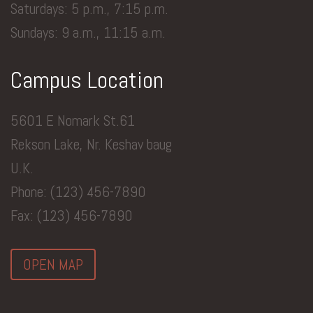
Saturdays: 5 p.m., 7:15 p.m.
Sundays: 9 a.m., 11:15 a.m.
Campus Location
5601 E Nomark St.61
Rekson Lake, Nr. Keshav baug
U.K.
Phone: (123) 456-7890
Fax: (123) 456-7890
OPEN MAP